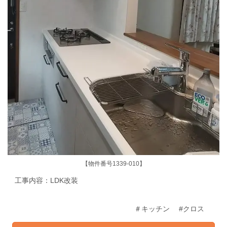
【物件番号1339-010】
工事内容：LDK
改装
＃キッチン #クロス