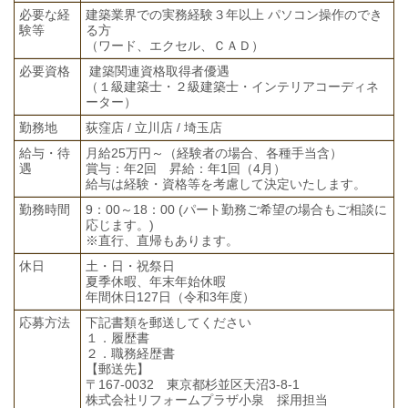
必要な経
建築業界での実務経験３年以上 パソコン操作のでき
験等
る方
（ワード、エクセル、ＣＡＤ）
必要資格
建築関連資格取得者優遇
（１級建築士・２級建築士・インテリアコーディネ
ーター）
勤務地
荻窪店 / 立川店 / 埼玉店
給与・待
月給25万円～（経験者の場合、各種手当含）
遇
賞与：年2回 昇給：年1回（4月）
給与は経験・資格等を考慮して決定いたします。
勤務時間
9：00～18：00 (パート勤務ご希望の場合もご相談に
応じます。)
※直行、直帰もあります。
休日
土・日・祝祭日
夏季休暇、年末年始休暇
年間休日127日（令和3年度）
応募方法
下記書類を郵送してください
１．履歴書
２．職務経歴書
【郵送先】
〒167-0032 東京都杉並区天沼3-8-1
株式会社リフォームプラザ小泉 採用担当