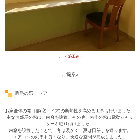
→ ＜施工後＞
ご提案3
断熱の窓・ドア
お家全体の開口部
(
窓・ドア
)
の断熱性を高める工事も行いました。
主なお部屋の窓は、内窓を設置。その他、南側の窓は電動シャッ
ターを取り付けました。
内窓を設置したことで 冬は暖かく、夏は日差しを遮ります。
エアコンの効率も良くなり、快適な空間が完成しました。