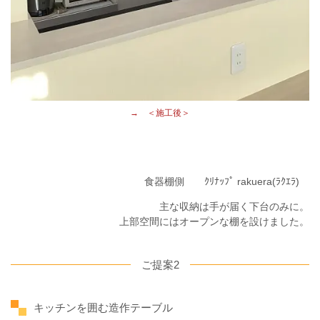
→ ＜施工後＞
食器棚側 ｸﾘﾅｯﾌﾟ rakuera(ﾗｸｴﾗ)
主な収納は手が届く下台のみに。
上部空間にはオープンな棚を設けました。
ご提案2
キッチンを囲む造作テーブル