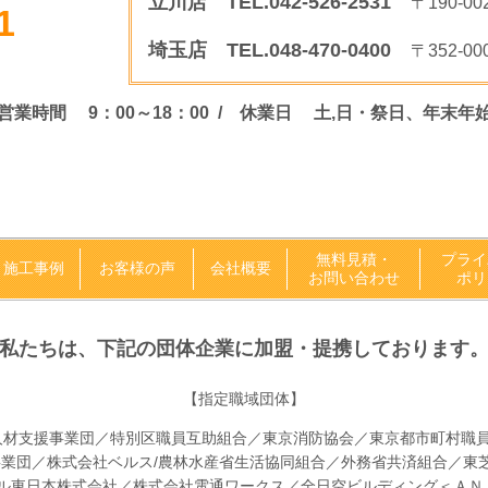
立川店 TEL.042-526-2531
〒190-0
1
埼玉店 TEL.048-470-0400
〒352-0
営業時間 9：00～18：00 /
休業日 土,日・祭日、年末年
無料見積・
プライ
施工事例
お客様の声
会社概要
お問い合わせ
ポリ
私たちは、下記の団体企業に加盟・提携しております
【指定職域団体】
支援事業団／特別区職員互助組合／東京消防協会／東京都市町村職
団／株式会社ベルス/農林水産省生活協同組合／外務省共済組合／東
東日本株式会社／株式会社電通ワークス／全日空ビルディング＜ＡＮ