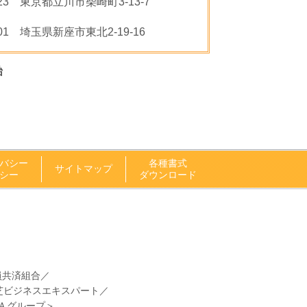
023 東京都立川市柴崎町3-13-7
001 埼玉県新座市東北2-19-16
始
バシー
各種書式
サイトマップ
シー
ダウンロード
。
員共済組合／
芝ビジネスエキスパート／
Ａグループ＞