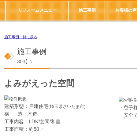
リフォームメニュー
施工事例
お客様の声
施工事例一覧に戻る
施工事
303
】
)
よみがえった空間
建築形態：戸建住宅
(埼玉県さいたま市)
・息子
構 造：木造
安全で
工事内容：LDK/玄関/和室
工事面積：約50㎡